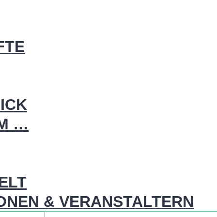
FTE
ICK
IM …
WELT
ONEN & VERANSTALTERN