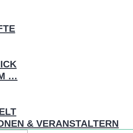
FTE
ICK
IM …
WELT
ONEN & VERANSTALTERN