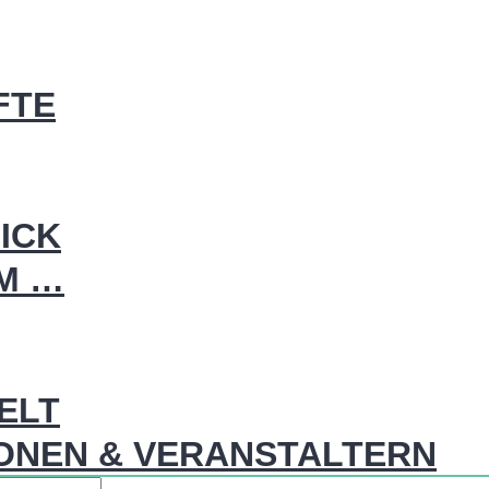
FTE
ICK
IM …
WELT
ONEN & VERANSTALTERN