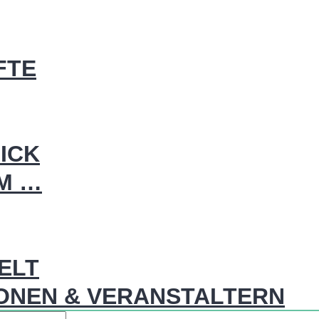
FTE
ICK
IM …
WELT
ONEN & VERANSTALTERN