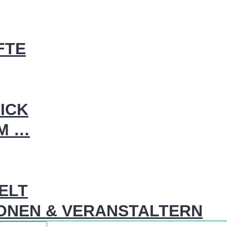
FTE
ICK
IM …
WELT
ONEN & VERANSTALTERN