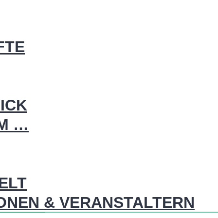
FTE
ICK
IM …
WELT
ONEN & VERANSTALTERN