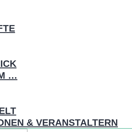
FTE
ICK
IM …
WELT
ONEN & VERANSTALTERN