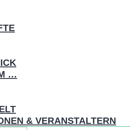
FTE
ICK
IM …
WELT
ONEN & VERANSTALTERN