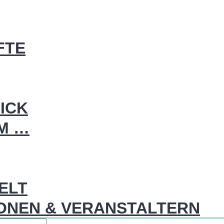
FTE
ICK
IM …
WELT
ONEN & VERANSTALTERN