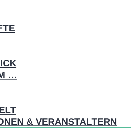
FTE
ICK
IM …
WELT
ONEN & VERANSTALTERN