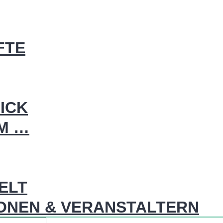
FTE
ICK
IM …
WELT
ONEN & VERANSTALTERN