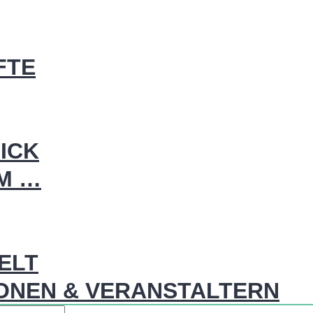
FTE
ICK
IM …
WELT
ONEN & VERANSTALTERN