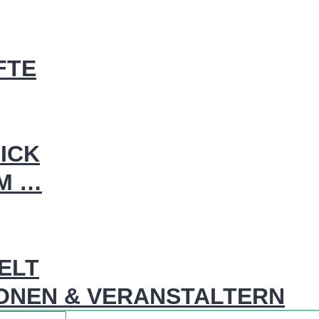
FTE
ICK
IM …
WELT
ONEN & VERANSTALTERN