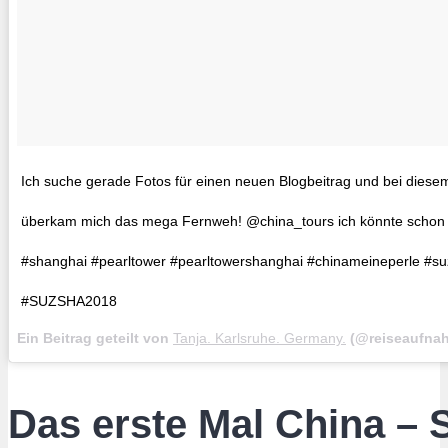
Ich suche gerade Fotos für einen neuen Blogbeitrag und bei diesem
überkam mich das mega Fernweh! @china_tours ich könnte schon 
#shanghai #pearltower #pearltowershanghai #chinameineperle #s
#SUZSHA2018
Ein Beitrag geteilt von
Tanja. Karlsruhe. Germany.
(@reiseaufna
Das erste Mal China – 