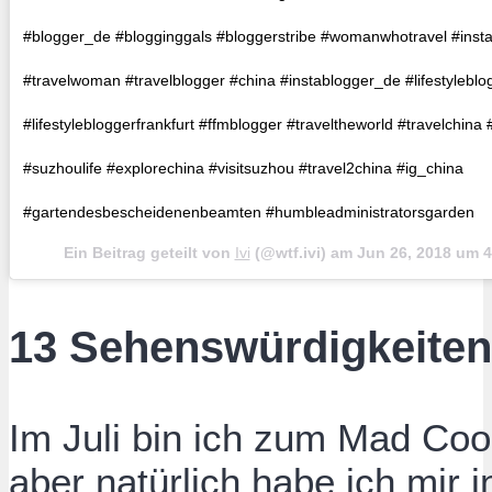
#blogger_de #blogginggals #bloggerstribe #womanwhotravel #inst
#travelwoman #travelblogger #china #instablogger_de #lifestylebl
#lifestylebloggerfrankfurt #ffmblogger #traveltheworld #travelchina
#suzhoulife #explorechina #visitsuzhou #travel2china #ig_china
#gartendesbescheidenenbeamten #humbleadministratorsgarden
Ein Beitrag geteilt von
Ivi
(@wtf.ivi) am
Jun 26, 2018 um 
13 Sehenswürdigkeiten 
Im Juli bin ich zum Mad Cool
aber natürlich habe ich mir i