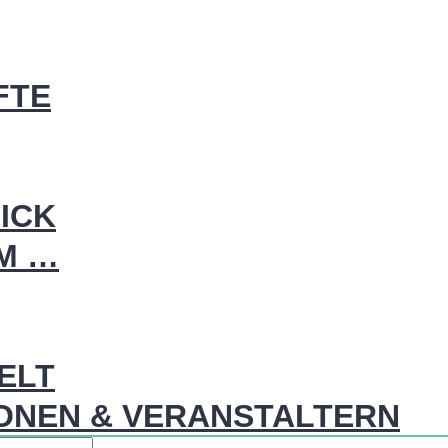
FTE
ICK
IM …
WELT
ONEN & VERANSTALTERN