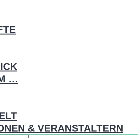
FTE
ICK
IM …
WELT
ONEN & VERANSTALTERN