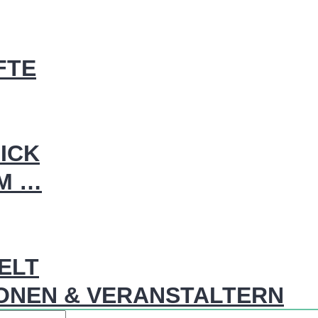
FTE
ICK
IM …
WELT
ONEN & VERANSTALTERN