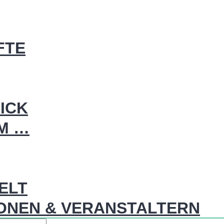
FTE
ICK
IM …
WELT
ONEN & VERANSTALTERN