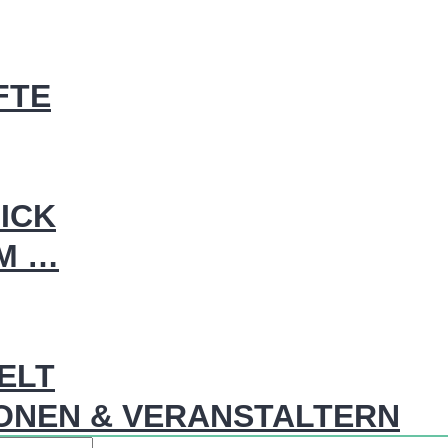
FTE
ICK
IM …
WELT
ONEN & VERANSTALTERN