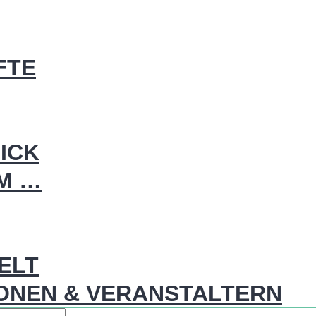
FTE
ICK
IM …
WELT
ONEN & VERANSTALTERN