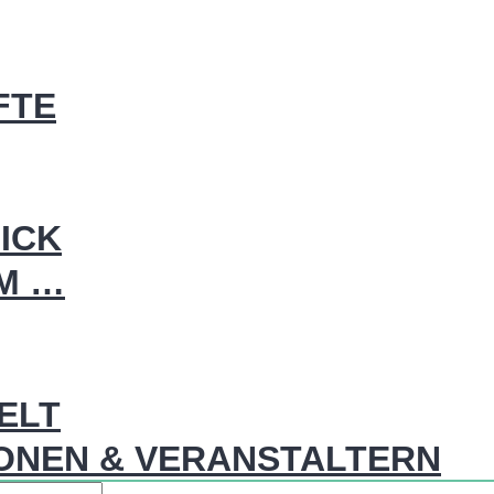
FTE
ICK
IM …
WELT
ONEN & VERANSTALTERN