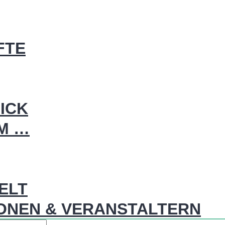
FTE
ICK
IM …
WELT
ONEN & VERANSTALTERN