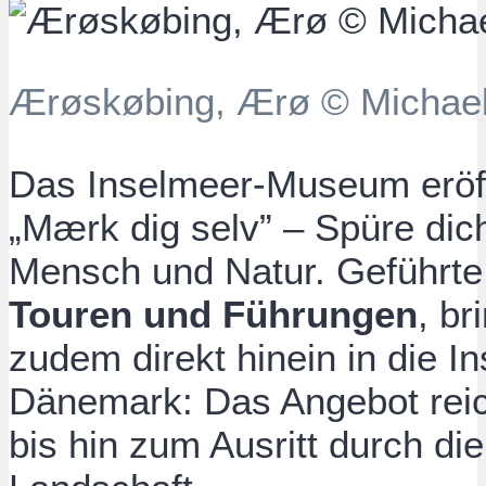
Ærøskøbing, Ærø © Michael
Das Inselmeer-Museum eröff
„Mærk dig selv” – Spüre dic
Mensch und Natur. Geführt
Touren und Führungen
, b
zudem direkt hinein in die I
Dänemark: Das Angebot reic
bis hin zum Ausritt durch di