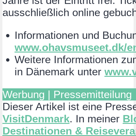
Jahre ist der Eintritt frei. 
ausschließlich online gebuc
Informationen und Buchu
www.ohavsmuseet.dk/e
Weitere Informationen zu
in Dänemark unter
www.v
Werbung | Pressemitteilung
Dieser Artikel ist eine Press
VisitDenmark
. In meiner
Bl
Destinationen & Reisevera