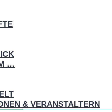
FTE
ICK
IM …
WELT
ONEN & VERANSTALTERN