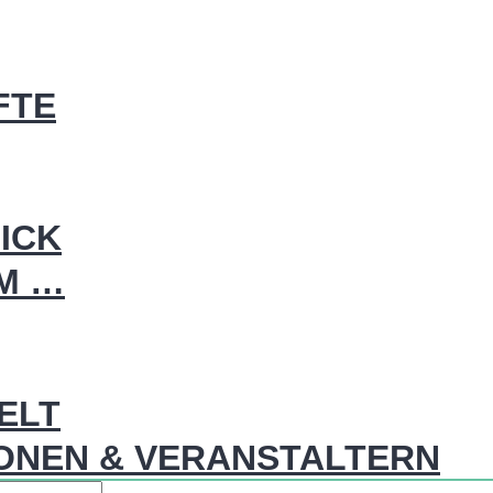
FTE
ICK
IM …
WELT
ONEN & VERANSTALTERN