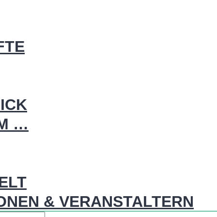
FTE
ICK
IM …
WELT
ONEN & VERANSTALTERN