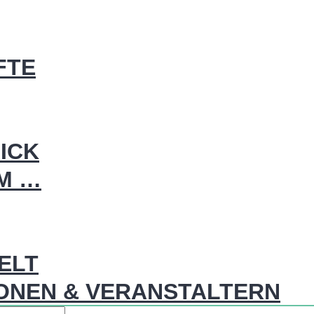
FTE
ICK
IM …
WELT
ONEN & VERANSTALTERN