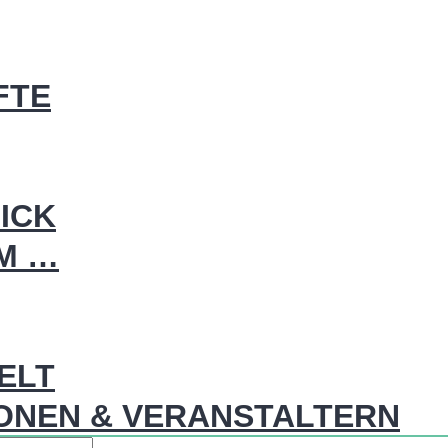
FTE
ICK
IM …
WELT
ONEN & VERANSTALTERN