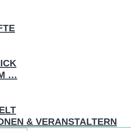
FTE
ICK
IM …
WELT
ONEN & VERANSTALTERN