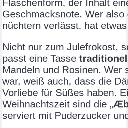
Flaschenform, der Inhalt ei
Geschmacksnote. Wer also d
nüchtern verlässt, hat etwa
Nicht nur zum Julefrokost, s
passt eine Tasse
traditione
Mandeln und Rosinen. Wer 
war, weiß auch, dass die D
Vorliebe für Süßes haben. Ei
Weihnachtszeit sind die „
Æb
serviert mit Puderzucker u