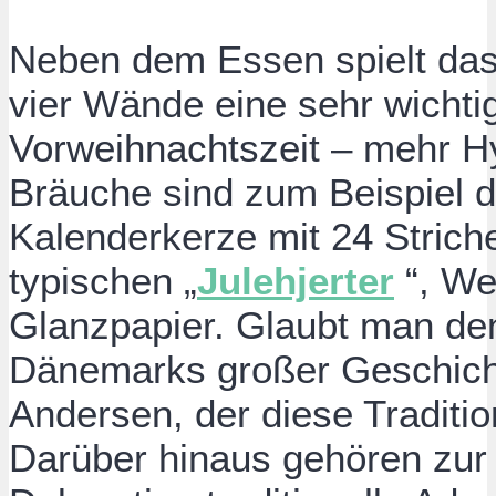
Neben dem Essen spielt das
vier Wände eine sehr wichti
Vorweihnachtszeit – mehr 
Bräuche sind zum Beispiel d
Kalenderkerze mit 24 Strich
typischen „
Julehjerter
“, W
Glanzpapier. Glaubt man den
Dänemarks großer Geschicht
Andersen, der diese Traditi
Darüber hinaus gehören zur