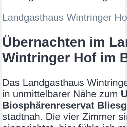
Landgasthaus Wintringer Ho
Übernachten im
La
Wintringer Hof im 
Das Landgasthaus Wintringer 
in unmittelbarer Nähe zum
Biosphärenreservat Blies
stadtnah. Die vier Zimmer s