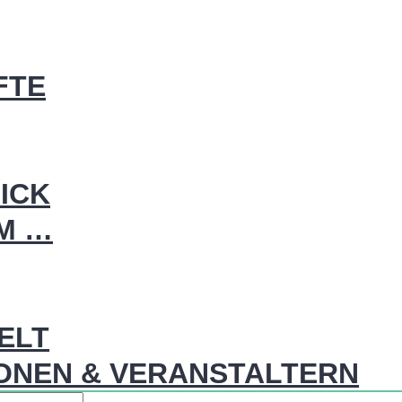
FTE
ICK
IM …
WELT
ONEN & VERANSTALTERN