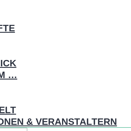
FTE
ICK
IM …
WELT
ONEN & VERANSTALTERN