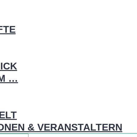
FTE
ICK
IM …
WELT
ONEN & VERANSTALTERN